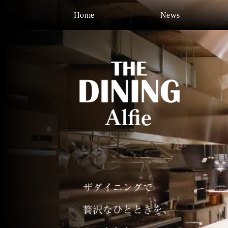
コ
Home
News
ン
テ
ン
ツ
へ
移
動