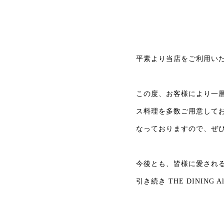
コ
ン
テ
平素より当店をご利用い
ン
ツ
この度、お客様により一
へ
移
ス料理を多数ご用意して
動
なっておりますので、ぜ
今後とも、皆様に愛され
引き続き THE DININ